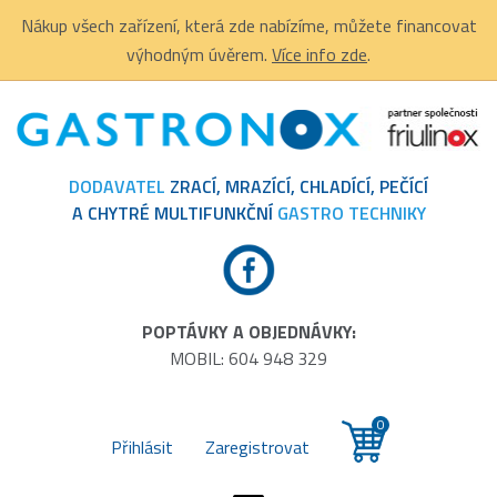
Nákup všech zařízení, která zde nabízíme, můžete financovat
výhodným úvěrem.
Více info zde
.
DODAVATEL
ZRACÍ, MRAZÍCÍ, CHLADÍCÍ, PEČÍCÍ
A CHYTRÉ MULTIFUNKČNÍ
GASTRO TECHNIKY
POPTÁVKY A OBJEDNÁVKY:
MOBIL: 604 948 329
0
Přihlásit
Zaregistrovat