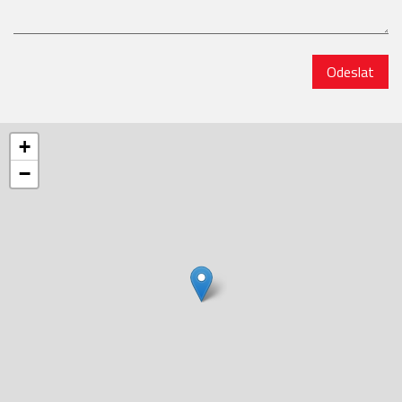
Odeslat
+
−