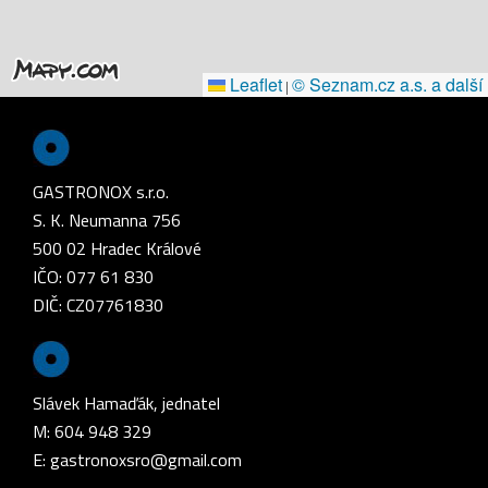
Leaflet
© Seznam.cz a.s. a další
|
GASTRONOX s.r.o.
S. K. Neumanna 756
500 02 Hradec Králové
IČO: 077 61 830
DIČ: CZ07761830
Slávek Hamaďák, jednatel
M: 604 948 329
E:
gastronoxsro@gmail.com