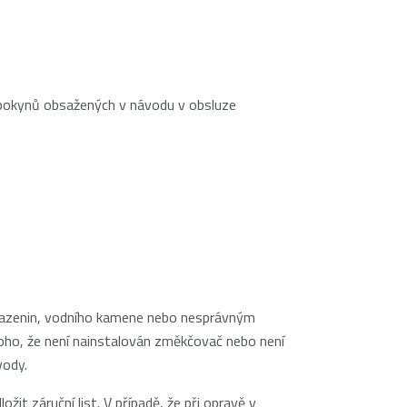
pokynů obsažených v návodu v obsluze
sazenin, vodního kamene nebo nesprávným
oho, že není nainstalován změkčovač nebo není
vody.
žit záruční list. V případě, že při opravě v