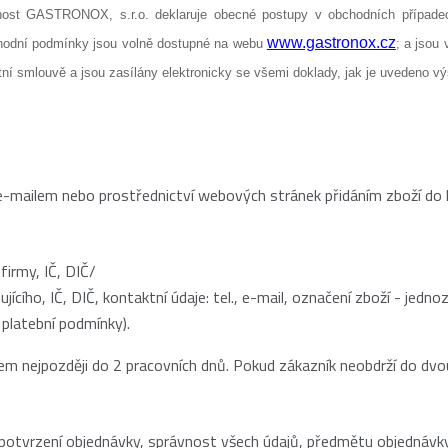
ost GASTRONOX, s.r.o. deklaruje obecné postupy v obchodních případech
www.gastronox.cz
hodní podmínky jsou volně dostupné na webu 
; a jsou
ní smlouvě a jsou zasílány elektronicky se všemi doklady, jak je uvedeno vý
mailem nebo prostřednictví webových stránek přidáním zboží do koš
firmy, IČ, DIČ/
ujícího, IČ, DIČ, kontaktní údaje: tel., e-mail, označení zboží - je
 platební podmínky).
m nejpozději do 2 pracovních dnů. Pokud zákazník neobdrží do dvo
potvrzení objednávky, správnost všech údajů, předmětu objednávk