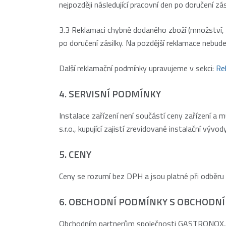
nejpozději následující pracovní den po doručení zás
3.3 Reklamaci chybně dodaného zboží (množství, ne
po doručení zásilky. Na pozdější reklamace nebude
Další reklamační podmínky upravujeme v sekci:
Re
4. SERVISNÍ PODMÍNKY
Instalace zařízení není součástí ceny zařízení a
s.r.o., kupující zajistí zrevidované instalační vý
5. CENY
Ceny se rozumí bez DPH a jsou platné při odběru 
6. OBCHODNÍ PODMÍNKY S OBCHODN
Obchodním partnerům společnosti GASTRONOX, s.r