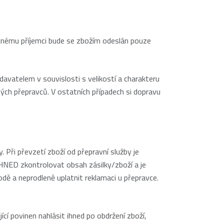
ečnému příjemci bude se zbožím odeslán pouze
avatelem v souvislosti s velikostí a charakteru
ých přepravců. V ostatních případech si dopravu
 Při převzetí zboží od přepravní služby je
 IHNED zkontrolovat obsah zásilky/zboží a je
dě a neprodleně uplatnit reklamaci u přepravce.
ící povinen nahlásit ihned po obdržení zboží,