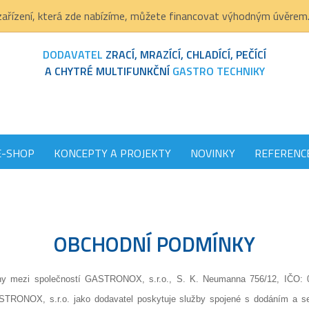
ařízení, která zde nabízíme, můžete financovat výhodným úvěrem
DODAVATEL
ZRACÍ, MRAZÍCÍ, CHLADÍCÍ, PEČÍCÍ
A CHYTRÉ MULTIFUNKČNÍ
GASTRO TECHNIKY
E-SHOP
KONCEPTY A PROJEKTY
NOVINKY
REFERENC
OBCHODNÍ PODMÍNKY
ahy mezi společností GASTRONOX, s.r.o., S. K. Neumanna 756/12, IČO: 
STRONOX, s.r.o. jako dodavatel poskytuje služby spojené s dodáním a s