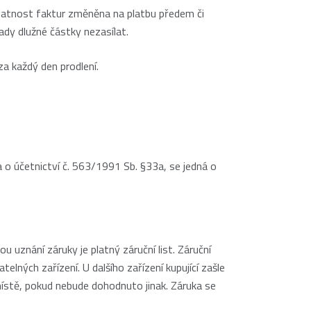
platnost faktur změněna na platbu předem či
ady dlužné částky nezasílat.
a každý den prodlení.
a o účetnictví č. 563/1991 Sb. §33a, se jedná o
 uznání záruky je platný záruční list. Záruční
lných zařízení. U dalšího zařízení kupující zašle
místě, pokud nebude dohodnuto jinak. Záruka se