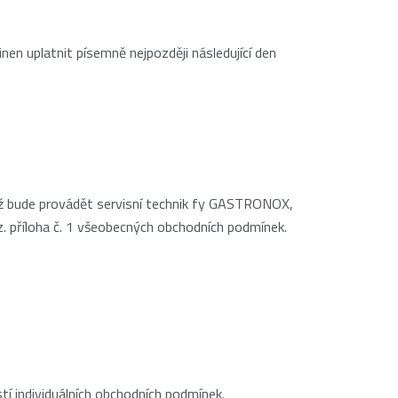
nen uplatnit písemně nejpozději následující den
ntáž bude provádět servisní technik fy GASTRONOX,
viz. příloha č. 1 všeobecných obchodních podmínek.
 individuálních obchodních podmínek.