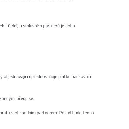
b 10 dní, u smluvních partnerů je doba
kdy objednávající upřednostňuje platbu bankovním
ákonnými předpisy.
ě obratu s obchodním partnerem. Pokud bude tento