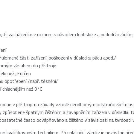
 tj. zacházením v rozporu s návodem k obsluze a nedodržováním 
ení
lomené části zařízení, poškození v důsledku pádu apod./
borným zásahem do přístroje
elu než je určen
u opotřebení /např. těsnění/
í chladnějším než 0°C
mene v přístroji, na závady vzniklé neodborným odstraňováním u
dy způsobené špatným čištěním a zavápněním zařízení v důsledku t
í dostatečně často odvápňováno a čištěno v závislosti na tvrdosti 
áno kvalifikovaným technikem. Při uplatnění záruky je nezbytné předlo