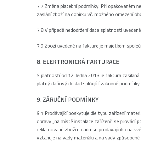
7.7 Změna platební podmínky: Při opakovaném ned
zaslání zboží na dobírku vč. možného omezení obc
7.8 V případě nedodržení data splatnosti uvedené
7.9 Zboží uvedené na faktuře je majetkem společ
8. ELEKTRONICKÁ FAKTURACE
S platností od 12. ledna 2013 je faktura zasílaná
platný daňový doklad splňující zákonné podmínky 
9. ZÁRUČNÍ PODMÍNKY
9.1 Prodávající poskytuje dle typu zařízení mater
opravy „na místě instalace zařízení“ se provádí p
reklamované zboží na adresu prodávajícího na své
vztahuje na vady materiálu a na vady způsobené 