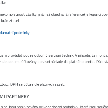
ilky.
kompletnost zásilky, jiná než objednaná reference) je kupující povi
 brán zřetel.
klamační podmínky
 musí ji provádět pouze odborný servisní technik. V případě, že mo
vody a budou mu účtovány servisní náklady dle platného ceníku. Dále 
zboží. DPH se účtuje dle platných sazeb.
ÍMI PARTNERY
.o. jsou poskytovány velkoobchodní podmínky, které jsou součástí