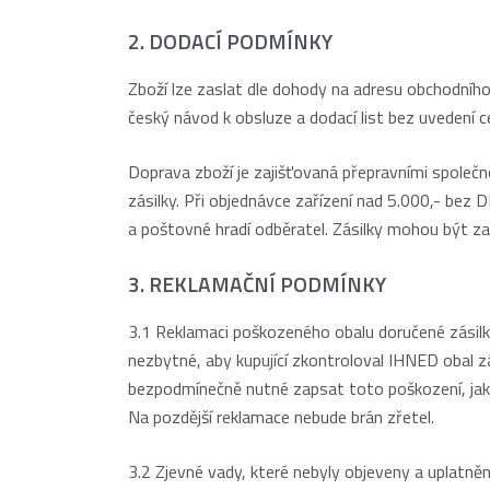
2. DODACÍ PODMÍNKY
Zboží lze zaslat dle dohody na adresu obchodníh
český návod k obsluze a dodací list bez uvedení 
Doprava zboží je zajišťovaná přepravními společ
zásilky. Při objednávce zařízení nad 5.000,- bez
a poštovné hradí odběratel. Zásilky mohou být za
3. REKLAMAČNÍ PODMÍNKY
3.1 Reklamaci poškozeného obalu doručené zásilky 
nezbytné, aby kupující zkontroloval IHNED obal zá
bezpodmínečně nutné zapsat toto poškození, jak o
Na pozdější reklamace nebude brán zřetel.
3.2 Zjevné vady, které nebyly objeveny a uplatněny