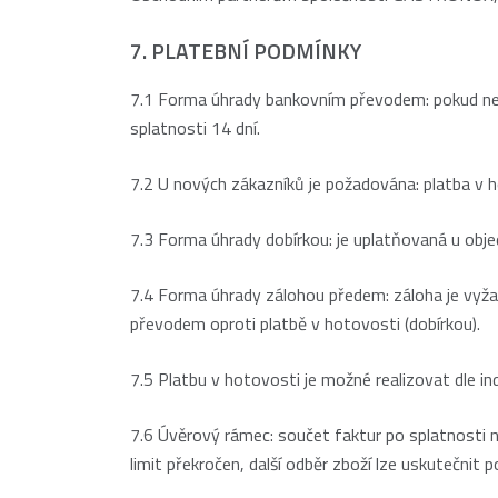
7. PLATEBNÍ PODMÍNKY
7.1 Forma úhrady bankovním převodem: pokud není 
splatnosti 14 dní.
7.2 U nových zákazníků je požadována: platba v h
7.3 Forma úhrady dobírkou: je uplatňovaná u obj
7.4 Forma úhrady zálohou předem: záloha je vyžad
převodem oproti platbě v hotovosti (dobírkou).
7.5 Platbu v hotovosti je možné realizovat dle i
7.6 Úvěrový rámec: součet faktur po splatnosti 
limit překročen, další odběr zboží lze uskutečnit 