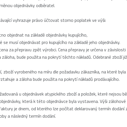
změnou objednávky odběratel.
ávající vyhrazuje právo účtovat storno poplatek ve výši:
o objednat na základě objednávky kupujícího,
se musí objednávat pro kupujícího na základě jeho objednávky.
a přepravu zpět výrobci. Cena přepravy je určena v závislosti na 
 záloha, bude použita na pokrytí těchto nákladů. Odebrané zboží již
, zboží vyrobeného na míru dle požadavku zákazníka, na které byla
ztahuje a záloha bude použita na pokrytí nákladů prodávajícího.
yžadovaná u objednávek atypického zboží a položek, které nejsou b
bjednávky, která k této objednávce byla vystavena. Výši zálohové 
ktury je dnem, od kterého lze počítat deklarovaný termín dodání z
by a následný termín dodání.