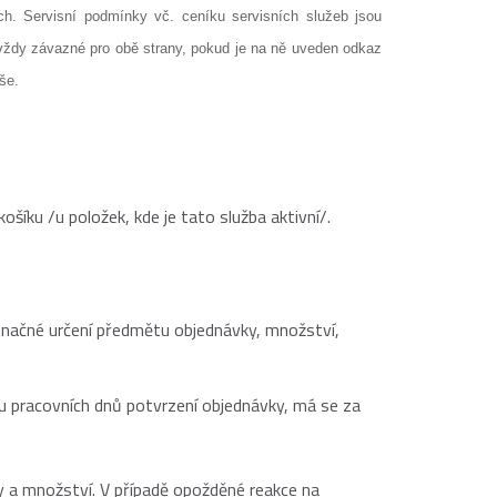
. Servisní podmínky vč. ceníku servisních služeb jsou 
 vždy závazné pro obě strany, pokud je na ně uveden odkaz 
še.
íku /u položek, kde je tato služba aktivní/.
dnoznačné určení předmětu objednávky, množství,
u pracovních dnů potvrzení objednávky, má se za
y a množství. V případě opožděné reakce na