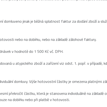
domluveno jinak je běžná splatnost faktur za dodání zboží a služe
otovosti nebo na dobírku, nebo na základě zálohové faktury.
ednávek v hodnotě do 1 500 Kč vč. DPH.
ovaná u atypického zboží a zařízení viz odst. 1. popř. v případě, 
ndividuální domluvy. Výše hotovostní částky je omezena platnými z
nesmí překročit částku, která je stanovena individuálně na základ
pouze na dobírku nebo při platbě v hotovosti.