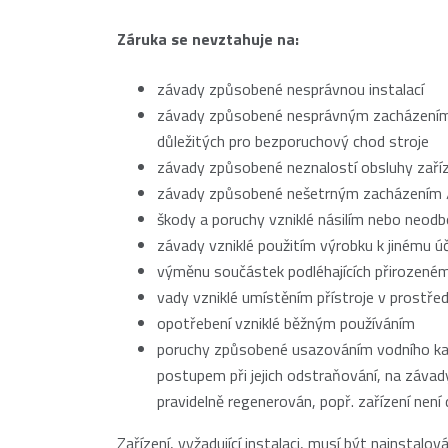
Záruka se nevztahuje na:
závady způsobené nesprávnou instalací
závady způsobené nesprávným zacházením,
důležitých pro bezporuchový chod stroje
závady způsobené neznalostí obsluhy zaříz
závady způsobené nešetrným zacházením /u
škody a poruchy vzniklé násilím nebo neod
závady vzniklé použitím výrobku k jinému úč
výměnu součástek podléhajících přirozeném
vady vzniklé umístěním přístroje v prostřed
opotřebení vzniklé běžným používáním
poruchy způsobené usazováním vodního ka
postupem při jejich odstraňování, na záva
pravidelně regenerován, popř. zařízení nen
Zařízení, vyžadující instalaci, musí být nainstalov