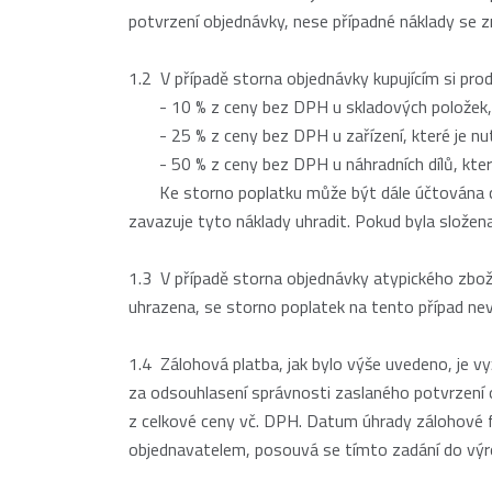
potvrzení objednávky, nese případné náklady se 
1.2 V případě storna objednávky kupujícím si prod
- 10 % z ceny bez DPH u skladových položek,
- 25 % z ceny bez DPH u zařízení, které je nutn
- 50 % z ceny bez DPH u náhradních dílů, které 
Ke storno poplatku může být dále účtována cena z
zavazuje tyto náklady uhradit. Pokud byla složena
1.3 V případě storna objednávky atypického zboží
uhrazena, se storno poplatek na tento případ nev
1.4 Zálohová platba, jak bylo výše uvedeno, je v
za odsouhlasení správnosti zaslaného potvrzení o
z celkové ceny vč. DPH. Datum úhrady zálohové fa
objednavatelem, posouvá se tímto zadání do výro