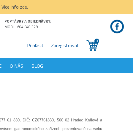
.
Více info zde
.
POPTÁVKY A OBJEDNÁVKY:
MOBIL: 604 948 329
0
Přihlásit
Zaregistrovat
E
O NÁS
BLOG
077 61 830, DIČ: CZ07761830, 500 02 Hradec Králové a
ervisem gastronomického zařízení, prezentované na webu