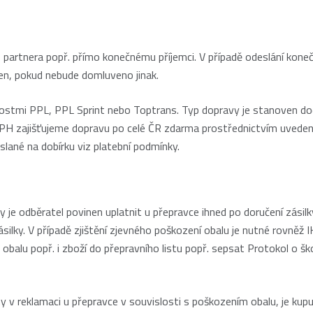
o partnera popř. přímo konečnému příjemci. V případě odeslání kon
cen, pokud nebude domluveno jinak.
nostmi PPL, PPL Sprint nebo Toptrans. Typ dopravy je stanoven dod
 DPH zajišťujeme dopravu po celé ČR zdarma prostřednictvím uveden
slané na dobírku viz platební podmínky.
je odběratel povinen uplatnit u přepravce ihned po doručení zásilky.
silky. V případě zjištění zjevného poškození obalu je nutné rovněž
balu popř. i zboží do přepravního listu popř. sepsat Protokol o ško
 v reklamaci u přepravce v souvislosti s poškozením obalu, je kupuj