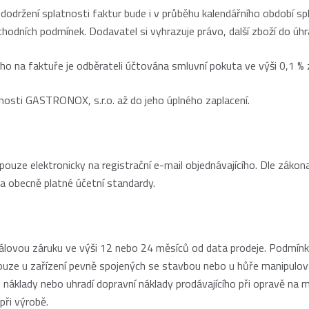
održení splatnosti faktur bude i v průběhu kalendářního období s
hodních podmínek. Dodavatel si vyhrazuje právo, další zboží do úhr
ho na faktuře je odběrateli účtována smluvní pokuta ve výši 0,1 % z
nosti GASTRONOX, s.r.o. až do jeho úplného zaplacení.
 pouze elektronicky na registrační e-mail objednávajícího. Dle zákon
a obecně platné účetní standardy.
iálovou záruku ve výši 12 nebo 24 měsíců od data prodeje. Podmínkou
ouze u zařízení pevně spojených se stavbou nebo u hůře manipulovate
 náklady nebo uhradí dopravní náklady prodávajícího při opravě na 
při výrobě.