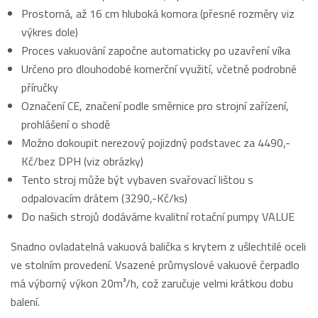
Prostorná, až 16 cm hluboká komora (přesné rozměry viz
výkres dole)
Proces vakuování započne automaticky po uzavření víka
Určeno pro dlouhodobé komerční využití, včetně podrobné
příručky
Označení CE, značení podle směrnice pro strojní zařízení,
prohlášení o shodě
Možno dokoupit nerezový pojizdný podstavec za 4490,-
Kč/bez DPH (viz obrázky)
Tento stroj může být vybaven svařovací lištou s
odpalovacím drátem (3290,-Kč/ks)
Do našich strojů dodáváme kvalitní rotační pumpy VALUE
Snadno ovladatelná vakuová balička s krytem z ušlechtilé oceli
ve stolním provedení. Vsazené průmyslové vakuové čerpadlo
má výborný výkon 20m³/h, což zaručuje velmi krátkou dobu
balení.