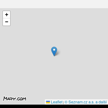
+
−
Leaflet
© Seznam.cz a.s. a další
|