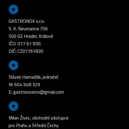
GASTRONOX s.r.o.
S. K. Neumanna 756
500 02 Hradec Králové
IČO: 077 61 830
DIČ: CZ07761830
Slávek Hamaďák, jednatel
M: 604 948 329
E:
gastronoxsro@gmail.com
Milan Živec, obchodní zástupce
pro Prahu a Střední Čechy