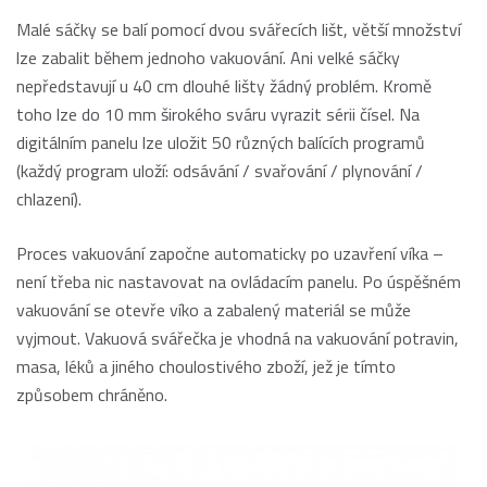
Malé sáčky se balí pomocí dvou svářecích lišt, větší množství
lze zabalit během jednoho vakuování. Ani velké sáčky
nepředstavují u 40 cm dlouhé lišty žádný problém. Kromě
toho lze do 10 mm širokého sváru vyrazit sérii čísel. Na
digitálním panelu lze uložit 50 různých balících programů
(každý program uloží: odsávání / svařování / plynování /
chlazení).
Proces vakuování započne automaticky po uzavření víka –
není třeba nic nastavovat na ovládacím panelu. Po úspěšném
vakuování se otevře víko a zabalený materiál se může
vyjmout. Vakuová svářečka je vhodná na vakuování potravin,
masa, léků a jiného choulostivého zboží, jež je tímto
způsobem chráněno.