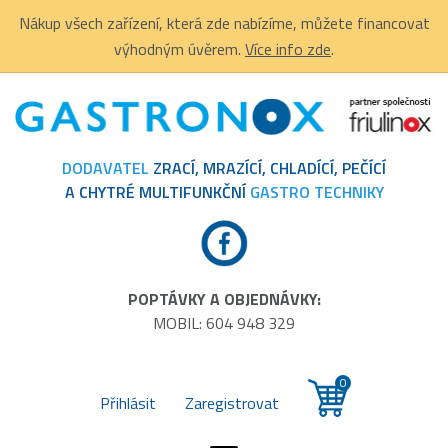
Nákup všech zařízení, která zde nabízíme, můžete financovat
výhodným úvěrem.
Více info zde
.
DODAVATEL
ZRACÍ, MRAZÍCÍ, CHLADÍCÍ, PEČÍCÍ
A CHYTRÉ MULTIFUNKČNÍ
GASTRO TECHNIKY
POPTÁVKY A OBJEDNÁVKY:
MOBIL: 604 948 329
0
Přihlásit
Zaregistrovat