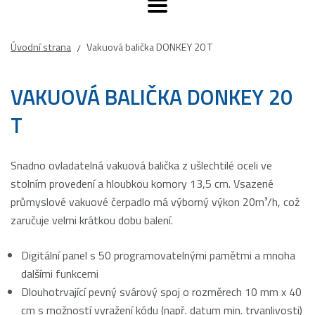
Úvodní strana
Vakuová balička DONKEY 20 T
/
VAKUOVÁ BALIČKA DONKEY 20
T
Snadno ovladatelná vakuová balička z ušlechtilé oceli ve
stolním provedení a hloubkou komory 13,5 cm. Vsazené
průmyslové vakuové čerpadlo má výborný výkon 20m³/h, což
zaručuje velmi krátkou dobu balení.
Digitální panel s 50 programovatelnými pamětmi a mnoha
dalšími funkcemi
Dlouhotrvající pevný svárový spoj o rozměrech 10 mm x 40
cm s možností vyražení kódu (např. datum min. trvanlivosti)