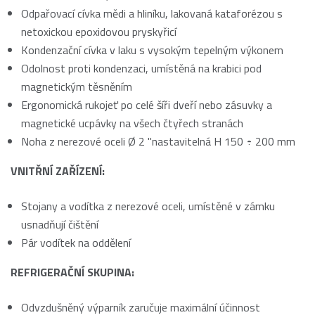
Odpařovací cívka mědi a hliníku, lakovaná kataforézou s
netoxickou epoxidovou pryskyřicí
Kondenzační cívka v laku s vysokým tepelným výkonem
Odolnost proti kondenzaci, umístěná na krabici pod
magnetickým těsněním
Ergonomická rukojeť po celé šíři dveří nebo zásuvky a
magnetické ucpávky na všech čtyřech stranách
Noha z nerezové oceli Ø 2 "nastavitelná H 150 ÷ ​​200 mm
VNITŘNÍ ZAŘÍZENÍ:
Stojany a vodítka z nerezové oceli, umístěné v zámku
usnadňují čištění
Pár vodítek na oddělení
REFRIGERAČNÍ SKUPINA:
Odvzdušněný výparník zaručuje maximální účinnost