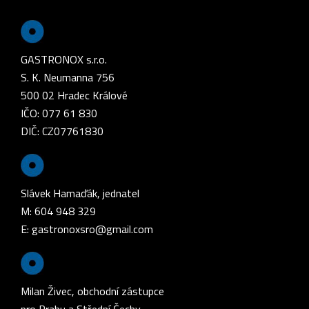
GASTRONOX s.r.o.
S. K. Neumanna 756
500 02 Hradec Králové
IČO: 077 61 830
DIČ: CZ07761830
Slávek Hamaďák, jednatel
M: 604 948 329
E:
gastronoxsro@gmail.com
Milan Živec, obchodní zástupce
pro Prahu a Střední Čechy