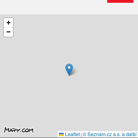
+
−
Leaflet
© Seznam.cz a.s. a další
|