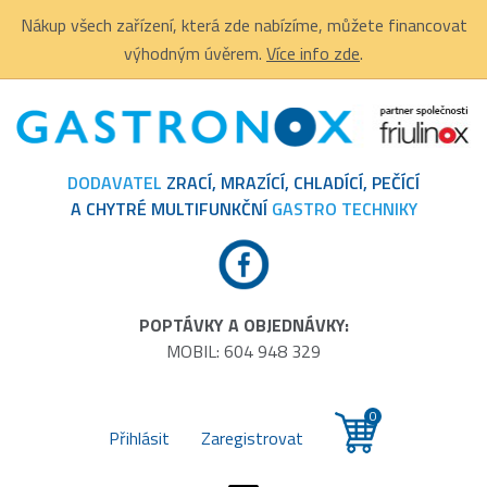
Nákup všech zařízení, která zde nabízíme, můžete financovat
výhodným úvěrem.
Více info zde
.
DODAVATEL
ZRACÍ, MRAZÍCÍ, CHLADÍCÍ, PEČÍCÍ
A CHYTRÉ MULTIFUNKČNÍ
GASTRO TECHNIKY
POPTÁVKY A OBJEDNÁVKY:
MOBIL: 604 948 329
0
Přihlásit
Zaregistrovat