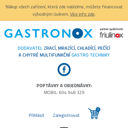
Nákup všech zařízení, která zde nabízíme, můžete financovat
výhodným úvěrem.
Více info zde
.
DODAVATEL
ZRACÍ, MRAZÍCÍ, CHLADÍCÍ, PEČÍCÍ
A CHYTRÉ MULTIFUNKČNÍ
GASTRO TECHNIKY
POPTÁVKY A OBJEDNÁVKY:
MOBIL: 604 948 329
0
Přihlásit
Zaregistrovat