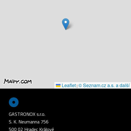
Leaflet
© Seznam.cz a.s. a další
|
GASTRONOX s.r.o.
S. K. Neumanna 756
500 02 Hradec Králové