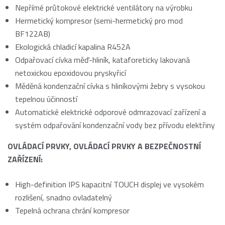
Nepřímé průtokové elektrické ventilátory na výrobku
Hermetický kompresor (semi-hermetický pro mod
BF122AB)
Ekologická chladicí kapalina R452A
Odpařovací cívka měď-hliník, kataforeticky lakovaná
netoxickou epoxidovou pryskyřicí
Měděná kondenzační cívka s hliníkovými žebry s vysokou
tepelnou účinností
Automatické elektrické odporové odmrazovací zařízení a
systém odpařování kondenzační vody bez přívodu elektřiny
OVLÁDACÍ PRVKY, OVLÁDACÍ PRVKY A BEZPEČNOSTNÍ
ZAŘÍZENÍ:
High-definition IPS kapacitní TOUCH displej ve vysokém
rozlišení, snadno ovladatelný
Tepelná ochrana chrání kompresor