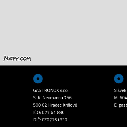
GASTRONOX s.r.o.
Slávek
S. K. Neumanna 756
M: 60
500 02 Hradec Králové
E:
gas
IČO: 077 61 830
DIČ: CZ07761830