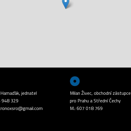
 Hamaďák, jednatel
Milan Živec, obchodní zástupce
4 948 329
pro Prahu a Střední Čechy
tronoxsro@gmail.com
M.: 607 018 769