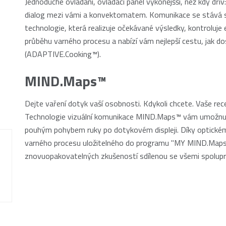
Jednoduché ovládání, ovládací panel výkonějšší, než kdy dř
dialog mezi vámi a konvektomatem. Komunikace se stává s
technologie, která realizuje očekávané výsledky, kontrolu
průběhu varného procesu a nabízí vám nejlepší cestu, jak d
(ADAPTIVE.Cooking™).
MIND.Maps™
Dejte vaření dotyk vaší osobnosti. Kdykoli chcete. Vaše re
Technologie vizuální komunikace MIND.Maps™ vám umožnuje 
pouhým pohybem ruky po dotykovém displeji. Díky optick
varného procesu uložitelného do programu "MY MIND.Maps
znovuopakovatelných zkušeností sdílenou se všemi spolupr