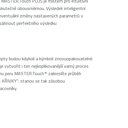
ív: MASTER.Touch PLUS je místem pro intuitivní
kutečně obousměrnou. Výsledek inteligentní
je eventuální změny nastavených parametrů v
osáhnout perfektního výsledku
cepty budou kdykoli a kýmkoli znovuopakovatelné.
vytvořit i ten nejkoplikovanější varný proces
ému peru MASTER.Touch™ zakreslíte průběh
 KŘIVKY": stanou se tak zásobou
acovníky.