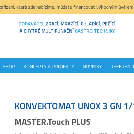
ařízení, která zde nabízíme, můžete financovat výhodným úvěrem
DODAVATEL
ZRACÍ, MRAZÍCÍ, CHLADÍCÍ, PEČÍCÍ
A CHYTRÉ MULTIFUNKČNÍ
GASTRO TECHNIKY
E-SHOP
KONCEPTY A PROJEKTY
NOVINKY
REFERENC
KONVEKTOMAT UNOX 3 GN 1/
MASTER.Touch PLUS