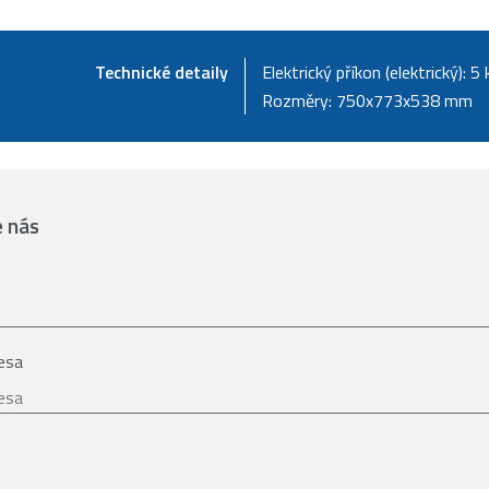
Technické detaily
Elektrický příkon (elektrický): 5
Rozměry: 750x773x538 mm
e nás
esa