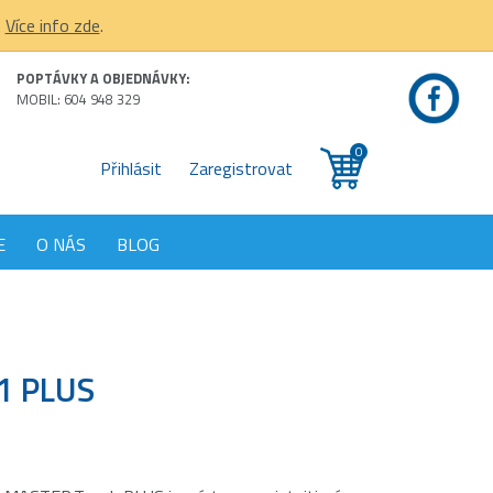
.
Více info zde
.
POPTÁVKY A OBJEDNÁVKY:
MOBIL: 604 948 329
0
Přihlásit
Zaregistrovat
E
O NÁS
BLOG
1 PLUS