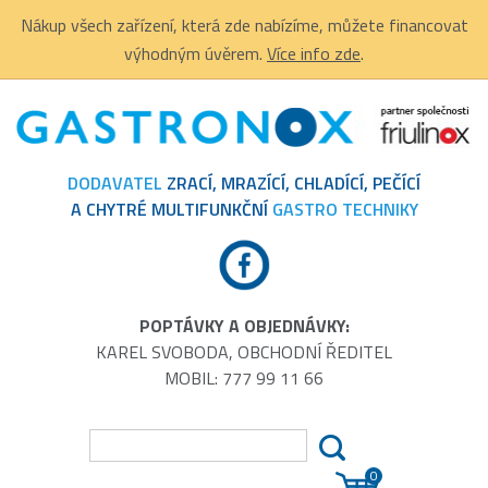
Nákup všech zařízení, která zde nabízíme, můžete financovat
výhodným úvěrem.
Více info zde
.
DODAVATEL
ZRACÍ, MRAZÍCÍ, CHLADÍCÍ, PEČÍCÍ
A CHYTRÉ MULTIFUNKČNÍ
GASTRO TECHNIKY
POPTÁVKY A OBJEDNÁVKY:
KAREL SVOBODA, OBCHODNÍ ŘEDITEL
MOBIL: 777 99 11 66
0